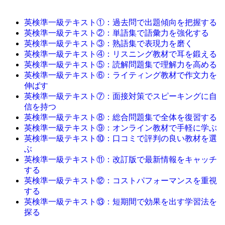
英検準一級テキスト①：過去問で出題傾向を把握する
英検準一級テキスト②：単語集で語彙力を強化する
英検準一級テキスト③：熟語集で表現力を磨く
英検準一級テキスト④：リスニング教材で耳を鍛える
英検準一級テキスト⑤：読解問題集で理解力を高める
英検準一級テキスト⑥：ライティング教材で作文力を
伸ばす
英検準一級テキスト⑦：面接対策でスピーキングに自
信を持つ
英検準一級テキスト⑧：総合問題集で全体を復習する
英検準一級テキスト⑨：オンライン教材で手軽に学ぶ
英検準一級テキスト⑩：口コミで評判の良い教材を選
ぶ
英検準一級テキスト⑪：改訂版で最新情報をキャッチ
する
英検準一級テキスト⑫：コストパフォーマンスを重視
する
英検準一級テキスト⑬：短期間で効果を出す学習法を
探る