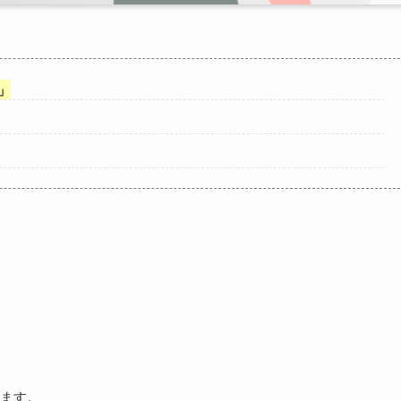
」
ます。