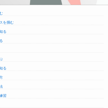
む
スを掴む
知る
る
ぶ
知る
方
法
練習