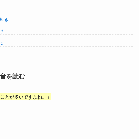
知る
け
に
音を読む
ことが多いですよね。
」