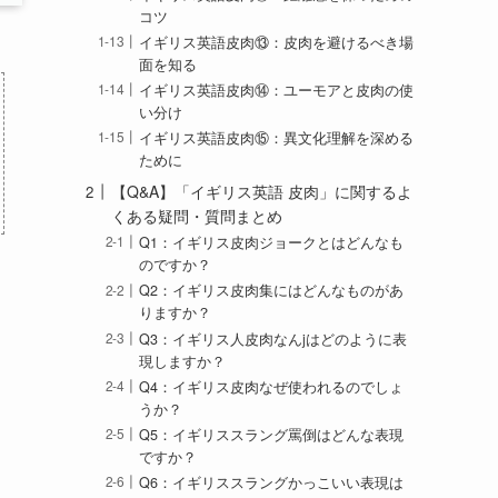
コツ
イギリス英語皮肉⑬：皮肉を避けるべき場
面を知る
イギリス英語皮肉⑭：ユーモアと皮肉の使
い分け
イギリス英語皮肉⑮：異文化理解を深める
ために
【Q&A】「イギリス英語 皮肉」に関するよ
くある疑問・質問まとめ
Q1：イギリス皮肉ジョークとはどんなも
のですか？
Q2：イギリス皮肉集にはどんなものがあ
りますか？
Q3：イギリス人皮肉なんjはどのように表
現しますか？
Q4：イギリス皮肉なぜ使われるのでしょ
うか？
Q5：イギリススラング罵倒はどんな表現
ですか？
Q6：イギリススラングかっこいい表現は