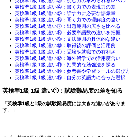
英検準1級 1級 違い③：読む力の求められるレベル
英検準1級 1級 違い④：書く力での表現力の差
英検準1級 1級 違い⑤：話す力に必要な語彙量
英検準1級 1級 違い⑥：聞く力での理解度の違い
英検準1級 1級 違い⑦：出題範囲の広さを比べる
英検準1級 1級 違い⑧：必要単語数の違いを把握
英検準1級 1級 違い⑨：文法範囲の具体的な違い
英検準1級 1級 違い⑩：取得後の評価と活用例
英検準1級 1級 違い⑪：受験や就職での有利さ
英検準1級 1級 違い⑫：海外留学での活用度合い
英検準1級 1級 違い⑬：効果的な勉強法を探る
英検準1級 1級 違い⑭：参考書や学習ツールの選び方
英検準1級 1級 違い⑮：自分の英語力に合った選択
英検準1級 1級 違い①：試験難易度の差を知る
「
英検準1級と1級の試験難易度には大きな違いがありま
す。
」