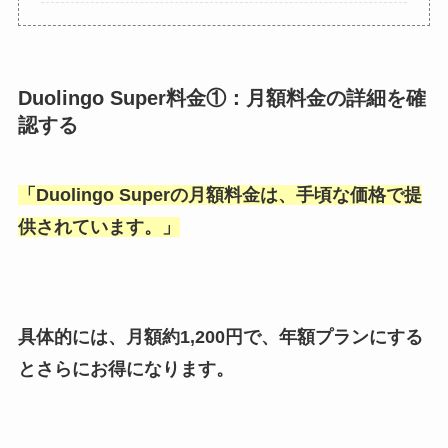
Duolingo Super料金①：月額料金の詳細を確
認する
「
Duolingo Superの月額料金は、手頃な価格で提
供されています。
」
具体的には、月額約1,200円で、年額プランにする
とさらにお得になります。