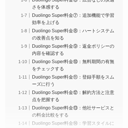
さを体感する
Duolingo Super料金⑦：追加機能で学習
効率を上げる
Duolingo Super料金⑧：ハートシステム
の改善点を知る
Duolingo Super料金⑨：返金ポリシーの
内容を確認する
Duolingo Super料金⑩：無料期間の有無
をチェックする
Duolingo Super料金⑪：登録手順をスム
ーズに行う
Duolingo Super料金⑫：解約方法と注意
点を把握する
Duolingo Super料金⑬：他社サービスと
の料金比較をする
Duolingo Super料金⑭：学習スタイルに