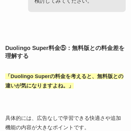
検討してみてください。
Duolingo Super料金⑤：無料版との料金差を
理解する
「
Duolingo Superの料金を考えると、無料版との
違いが気になりますよね。
」
具体的には、広告なしで学習できる快適さや追加
機能の内容が大きなポイントです。