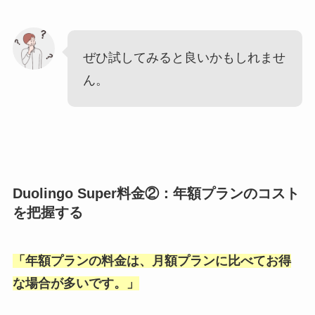
ぜひ試してみると良いかもしれませ
ん。
Duolingo Super料金②：年額プランのコスト
を把握する
「
年額プランの料金は、月額プランに比べてお得
な場合が多いです。
」