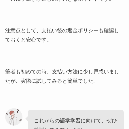
注意点として、支払い後の返金ポリシーも確認し
ておくと安心です。
筆者も初めての時、支払い方法に少し戸惑いまし
たが、実際に試してみると簡単でした。
これからの語学学習に向けて、ぜひ