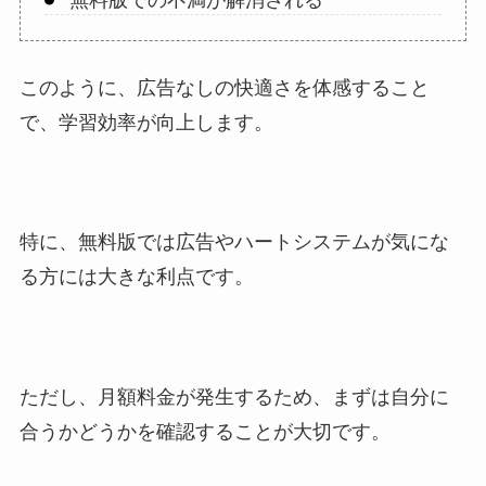
無料版での不満が解消される
このように、広告なしの快適さを体感すること
で、学習効率が向上します。
特に、無料版では広告やハートシステムが気にな
る方には大きな利点です。
ただし、月額料金が発生するため、まずは自分に
合うかどうかを確認することが大切です。