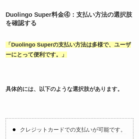
Duolingo Super料金④：支払い方法の選択肢
を確認する
「
Duolingo Superの支払い方法は多様で、ユーザ
ーにとって便利です。
」
具体的には、以下のような選択肢があります。
クレジットカードでの支払いが可能です。