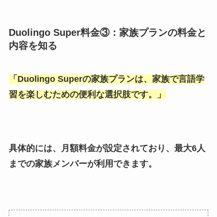
Duolingo Super料金③：家族プランの料金と
内容を知る
「
Duolingo Superの家族プランは、家族で言語学
習を楽しむための便利な選択肢です。
」
具体的には、月額料金が設定されており、最大6人
までの家族メンバーが利用できます。