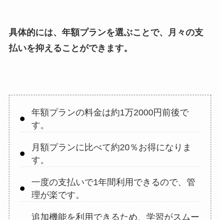
具体的には、年額プランを選ぶことで、月々の支
払いを抑えることができます。
年額プランの料金は約1万2000円前後で
す。
月額プランに比べて約20％お得になりま
す。
一度の支払いで1年間利用できるので、管
理が楽です。
追加機能を利用できるため、学習がスムー