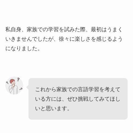
私自身、家族での学習を試みた際、最初はうまく
いきませんでしたが、徐々に楽しさを感じるよう
になりました。
これから家族での言語学習を考えて
いる方には、ぜひ挑戦してみてほし
いと思います。