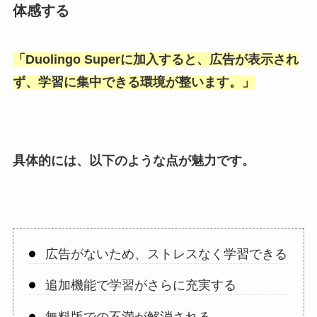
体感する
「
Duolingo Superに加入すると、広告が表示され
ず、学習に集中できる環境が整います。
」
具体的には、以下のような点が魅力です。
広告がないため、ストレスなく学習できる
追加機能で学習がさらに充実する