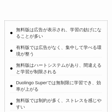
無料版は広告が表示され、学習の妨げにな
ることが多い
有料版では広告がなく、集中して学べる環
境が整う
無料版はハートシステムがあり、間違える
と学習が制限される
Duolingo Superでは無制限に学習でき、効
率が上がる
無料版では制約が多く、ストレスを感じや
すい