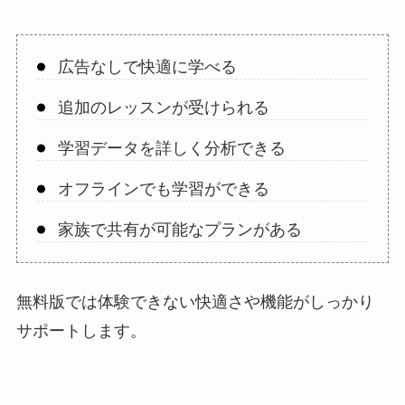
広告なしで快適に学べる
追加のレッスンが受けられる
学習データを詳しく分析できる
オフラインでも学習ができる
家族で共有が可能なプランがある
無料版では体験できない快適さや機能がしっかり
サポートします。