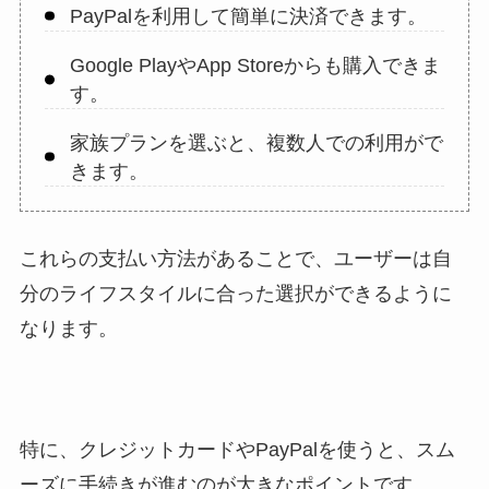
PayPalを利用して簡単に決済できます。
Google PlayやApp Storeからも購入できま
す。
家族プランを選ぶと、複数人での利用がで
きます。
これらの支払い方法があることで、ユーザーは自
分のライフスタイルに合った選択ができるように
なります。
特に、クレジットカードやPayPalを使うと、スム
ーズに手続きが進むのが大きなポイントです。