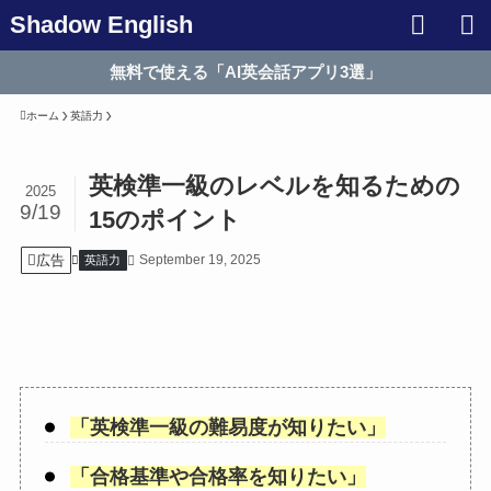
Shadow English
無料で使える「AI英会話アプリ3選」
ホーム
英語力
英検準一級のレベルを知るための
2025
9/19
15のポイント
広告
September 19, 2025
英語力
「
英検準一級の難易度が知りたい
」
「
合格基準や合格率を知りたい
」