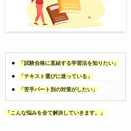
「
試験合格に直結する学習法を知りたい
」
「
テキスト選びに迷っている
」
「
苦手パート別の対策がしたい
」
「
こんな悩みを全て解決していきます。
」