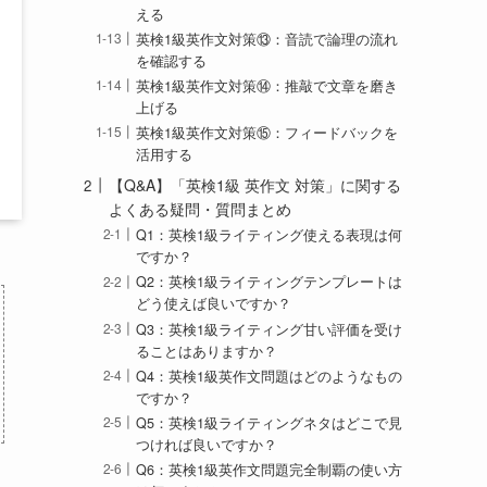
える
英検1級英作文対策⑬：音読で論理の流れ
を確認する
英検1級英作文対策⑭：推敲で文章を磨き
上げる
英検1級英作文対策⑮：フィードバックを
活用する
【Q&A】「英検1級 英作文 対策」に関する
よくある疑問・質問まとめ
Q1：英検1級ライティング使える表現は何
ですか？
Q2：英検1級ライティングテンプレートは
どう使えば良いですか？
Q3：英検1級ライティング甘い評価を受け
ることはありますか？
Q4：英検1級英作文問題はどのようなもの
ですか？
Q5：英検1級ライティングネタはどこで見
つければ良いですか？
Q6：英検1級英作文問題完全制覇の使い方