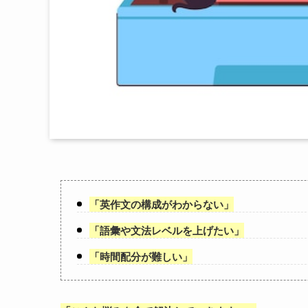
「
英作文の構成がわからない
」
「
語彙や文法レベルを上げたい
」
「
時間配分が難しい
」