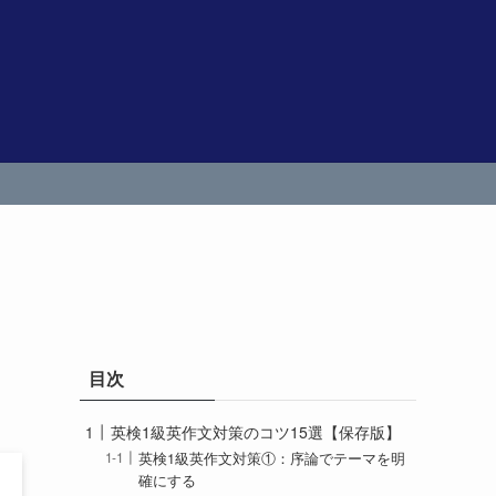
目次
英検1級英作文対策のコツ15選【保存版】
英検1級英作文対策①：序論でテーマを明
確にする