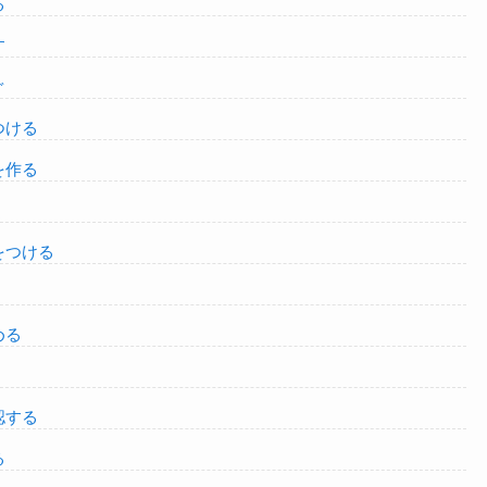
る
す
ぐ
つける
を作る
く
をつける
める
認する
る