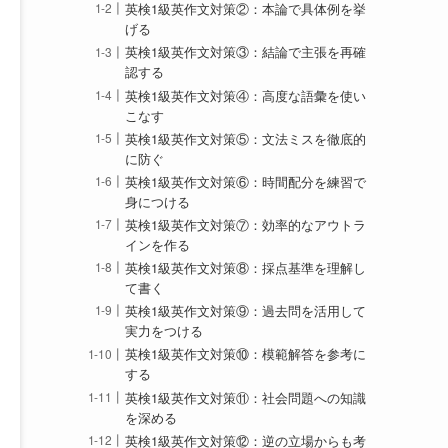
英検1級英作文対策②：本論で具体例を挙
げる
英検1級英作文対策③：結論で主張を再確
認する
英検1級英作文対策④：高度な語彙を使い
こなす
英検1級英作文対策⑤：文法ミスを徹底的
に防ぐ
英検1級英作文対策⑥：時間配分を練習で
身につける
英検1級英作文対策⑦：効率的なアウトラ
インを作る
英検1級英作文対策⑧：採点基準を理解し
て書く
英検1級英作文対策⑨：過去問を活用して
実力をつける
英検1級英作文対策⑩：模範解答を参考に
する
英検1級英作文対策⑪：社会問題への知識
を深める
英検1級英作文対策⑫：逆の立場からも考