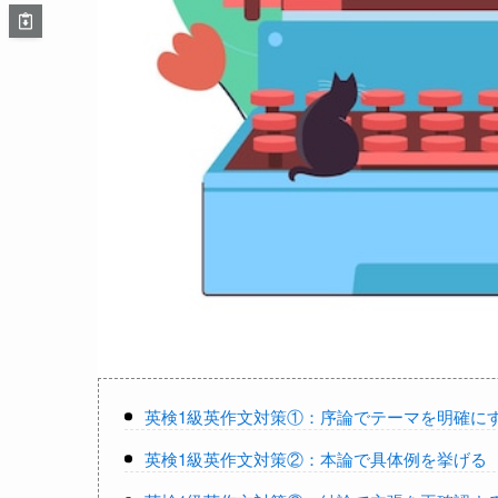
英検1級英作文対策①：序論でテーマを明確に
英検1級英作文対策②：本論で具体例を挙げる