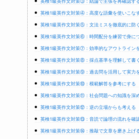
英検1級英作文対策③：結論で主張を再確認す
英検1級英作文対策④：高度な語彙を使いこな
英検1級英作文対策⑤：文法ミスを徹底的に防
英検1級英作文対策⑥：時間配分を練習で身に
英検1級英作文対策⑦：効率的なアウトライン
英検1級英作文対策⑧：採点基準を理解して書
英検1級英作文対策⑨：過去問を活用して実力
英検1級英作文対策⑩：模範解答を参考にする
英検1級英作文対策⑪：社会問題への知識を深
英検1級英作文対策⑫：逆の立場からも考える
英検1級英作文対策⑬：音読で論理の流れを確
英検1級英作文対策⑭：推敲で文章を磨き上げ