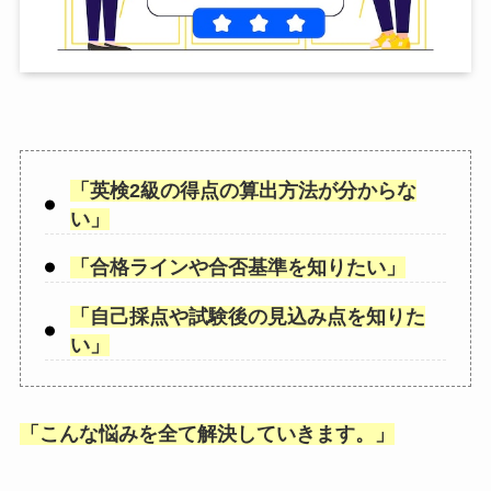
「
英検2級の得点の算出方法が分からな
い
」
「
合格ラインや合否基準を知りたい
」
「
自己採点や試験後の見込み点を知りた
い
」
「
こんな悩みを全て解決していきます。
」