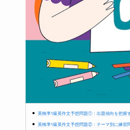
英検準1級英作文予想問題①：出題傾向を把握
英検準1級英作文予想問題②：テーマ別に練習