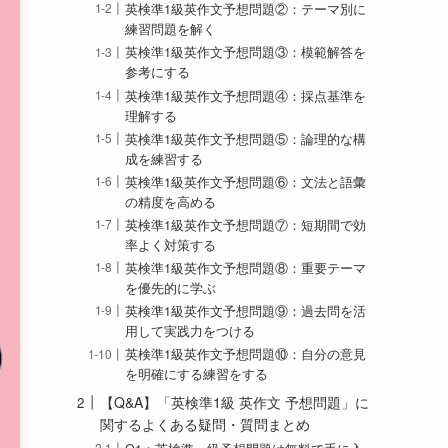
英検準1級英作文予想問題②：テーマ別に
練習問題を解く
英検準1級英作文予想問題③：模範解答を
参考にする
英検準1級英作文予想問題④：採点基準を
理解する
英検準1級英作文予想問題⑤：論理的な構
成を練習する
英検準1級英作文予想問題⑥：文法と語彙
の精度を高める
英検準1級英作文予想問題⑦：短期間で効
率よく対策する
英検準1級英作文予想問題⑧：重要テーマ
を優先的に学ぶ
英検準1級英作文予想問題⑨：過去問を活
用して実践力をつける
英検準1級英作文予想問題⑩：自分の意見
を明確にする練習をする
【Q&A】「英検準1級 英作文 予想問題」に
関するよくある疑問・質問まとめ