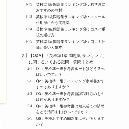
英検準1級問題集ランキング⑫：独学派に
おすすめの教材
英検準1級問題集ランキング⑬：スクール
併用派に合う問題集
英検準1級問題集ランキング⑭：コスパ重
視の選び方
英検準1級問題集ランキング⑮：口コミ評
価が高い人気本
【Q&A】「英検準1級 問題集 ランキング」
に関するよくある疑問・質問まとめ
Q1：英検準一級参考書ルートはどう選べ
ばいいですか？
Q2：英検準一級ライティング参考書おす
すめはありますか？
Q3：英検準一級参考書新課程対応のもの
は何がありますか？
Q4：英検準一級参考書は知恵袋での情報
をどう活用すればいいですか？
Q5：英検おすすめ問題集は何があります
か？