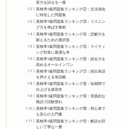
実力を試せる一冊
英検準1級問題集ランキング②：文法強化
に特化した問題集
英検準1級問題集ランキング③：リスニン
グ力を伸ばす教材
英検準1級問題集ランキング④：読解力を
鍛えるための選択肢
英検準1級問題集ランキング⑤：ライティ
ング対策に最適な本
英検準1級問題集ランキング⑥：総合力を
高めるオールインワン
英検準1級問題集ランキング⑦：頻出単語
を押さえる単語帳
英検準1級問題集ランキング⑧：短期間で
仕上げる速習本
英検準1級問題集ランキング⑨：実践的な
模試で試験慣れ
英検準1級問題集ランキング⑩：初心者で
も安心の入門書
英検準1級問題集ランキング⑪：解説が詳
しい丁寧な一冊