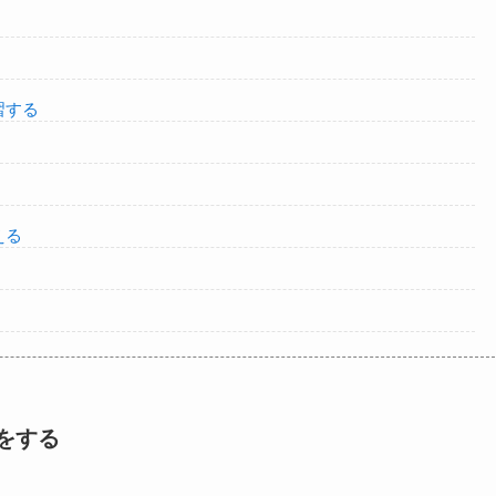
習する
える
をする