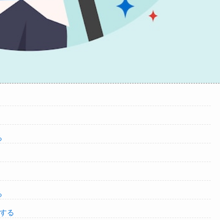
る
る
現する