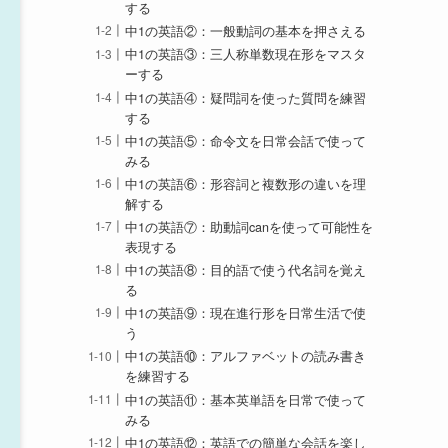
する
中1の英語②：一般動詞の基本を押さえる
中1の英語③：三人称単数現在形をマスタ
ーする
中1の英語④：疑問詞を使った質問を練習
する
中1の英語⑤：命令文を日常会話で使って
みる
中1の英語⑥：形容詞と複数形の違いを理
解する
中1の英語⑦：助動詞canを使って可能性を
表現する
中1の英語⑧：目的語で使う代名詞を覚え
る
中1の英語⑨：現在進行形を日常生活で使
う
中1の英語⑩：アルファベットの読み書き
を練習する
中1の英語⑪：基本英単語を日常で使って
みる
中1の英語⑫：英語での簡単な会話を楽し