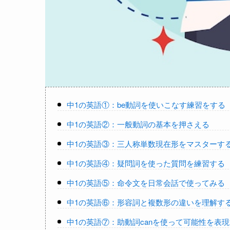
中1の英語①：be動詞を使いこなす練習をする
中1の英語②：一般動詞の基本を押さえる
中1の英語③：三人称単数現在形をマスターす
中1の英語④：疑問詞を使った質問を練習する
中1の英語⑤：命令文を日常会話で使ってみる
中1の英語⑥：形容詞と複数形の違いを理解す
中1の英語⑦：助動詞canを使って可能性を表