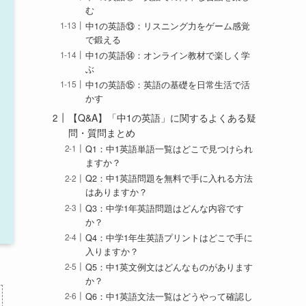
む
中1の英語⑬：リスニング力をゲーム感覚
で鍛える
中1の英語⑭：オンライン教材で楽しく学
ぶ
中1の英語⑮：英語の基礎を日常生活で活
かす
【Q&A】「中1の英語」に関するよくある疑
問・質問まとめ
Q1：中1英語単語一覧はどこで見つけられ
ますか？
Q2：中1英語問題を無料で手に入れる方法
はありますか？
Q3：中学1年英語問題はどんな内容です
か？
Q4：中学1年生英語プリントはどこで手に
入りますか？
Q5：中1英文例文はどんなものがあります
か？
Q6：中1英語文法一覧はどうやって確認し