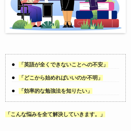
「
英語が全くできないことへの不安
」
「
どこから始めればいいのか不明
」
「
効率的な勉強法を知りたい
」
「
こんな悩みを全て解決していきます。
」