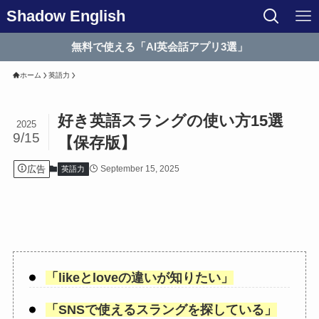
Shadow English
無料で使える「AI英会話アプリ3選」
ホーム
英語力
好き英語スラングの使い方15選
2025
9/15
【保存版】
広告
September 15, 2025
英語力
「
likeとloveの違いが知りたい
」
「
SNSで使えるスラングを探している
」