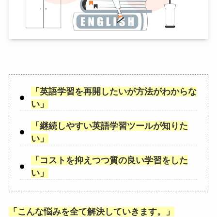
「
英語学習を再開したいが方法がわからな
い
」
「
継続しやすい英語学習ツールが知りた
い
」
「
コストを抑えつつ質の良い学習をした
い
」
「
こんな悩みを全て解決していきます。
」