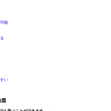
講可能
べる
やすい
放題
何度でも学ぶことができます。
」