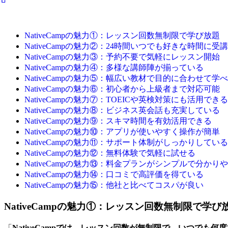
NativeCampの魅力①：レッスン回数無制限で学び放題
NativeCampの魅力②：24時間いつでも好きな時間に受
NativeCampの魅力③：予約不要で気軽にレッスン開始
NativeCampの魅力④：多様な講師陣が揃っている
NativeCampの魅力⑤：幅広い教材で目的に合わせて学
NativeCampの魅力⑥：初心者から上級者まで対応可能
NativeCampの魅力⑦：TOEICや英検対策にも活用できる
NativeCampの魅力⑧：ビジネス英会話も充実している
NativeCampの魅力⑨：スキマ時間を有効活用できる
NativeCampの魅力⑩：アプリが使いやすく操作が簡単
NativeCampの魅力⑪：サポート体制がしっかりしている
NativeCampの魅力⑫：無料体験で気軽に試せる
NativeCampの魅力⑬：料金プランがシンプルで分かり
NativeCampの魅力⑭：口コミで高評価を得ている
NativeCampの魅力⑮：他社と比べてコスパが良い
NativeCampの魅力①：レッスン回数無制限で学び
「
NativeCampでは、レッスン回数が無制限で、いつでも