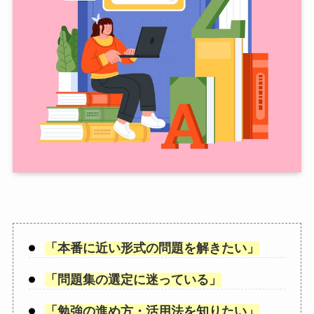
「
本番に近い形式の問題を解きたい
」
「
問題集の選定に迷っている
」
「
勉強の進め方・活用法を知りたい
」