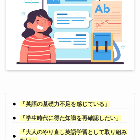
「
英語の基礎力不足を感じている
」
「
学生時代に得た知識を再確認したい
」
「
大人のやり直し英語学習として取り組み