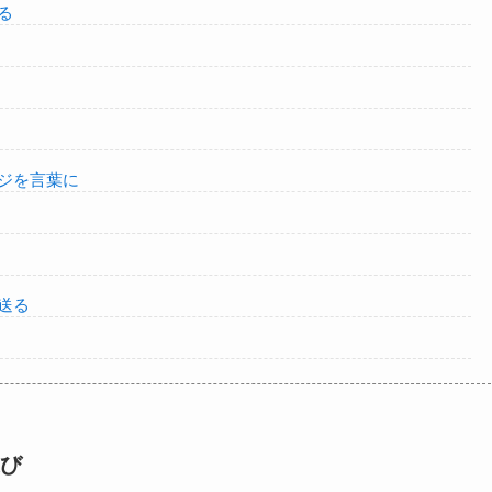
る
ジを言葉に
送る
び