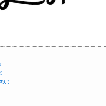
す
る
変える