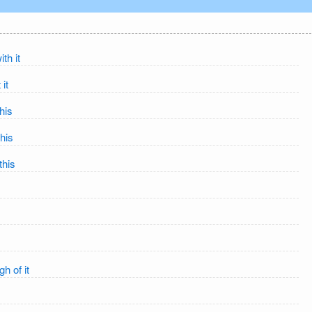
h it
it
is
is
his
of it