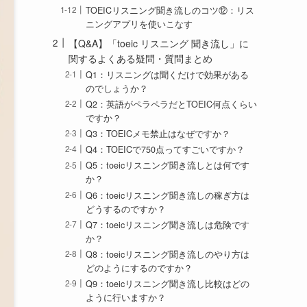
TOEICリスニング聞き流しのコツ⑫：リス
ニングアプリを使いこなす
【Q&A】「toeic リスニング 聞き流し」に
関するよくある疑問・質問まとめ
Q1：リスニングは聞くだけで効果がある
のでしょうか？
Q2：英語がペラペラだとTOEIC何点くらい
ですか？
Q3：TOEICメモ禁止はなぜですか？
Q4：TOEICで750点ってすごいですか？
Q5：toeicリスニング聞き流しとは何です
か？
Q6：toeicリスニング聞き流しの稼ぎ方は
どうするのですか？
Q7：toeicリスニング聞き流しは危険です
か？
Q8：toeicリスニング聞き流しのやり方は
どのようにするのですか？
Q9：toeicリスニング聞き流し比較はどの
ように行いますか？