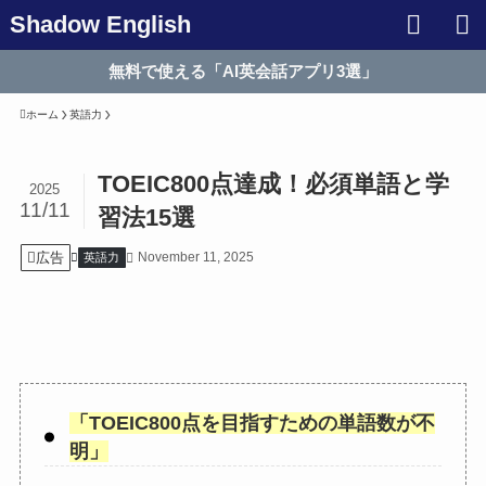
Shadow English
無料で使える「AI英会話アプリ3選」
ホーム
英語力
TOEIC800点達成！必須単語と学
2025
11/11
習法15選
広告
November 11, 2025
英語力
「
TOEIC800点を目指すための単語数が不
明
」