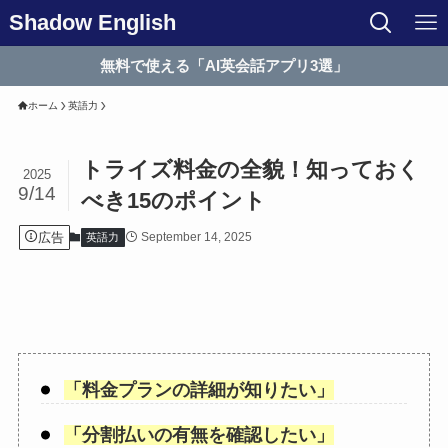
Shadow English
無料で使える「AI英会話アプリ3選」
ホーム
英語力
トライズ料金の全貌！知っておく
2025
9/14
べき15のポイント
広告
September 14, 2025
英語力
「
料金プランの詳細が知りたい
」
「
分割払いの有無を確認したい
」