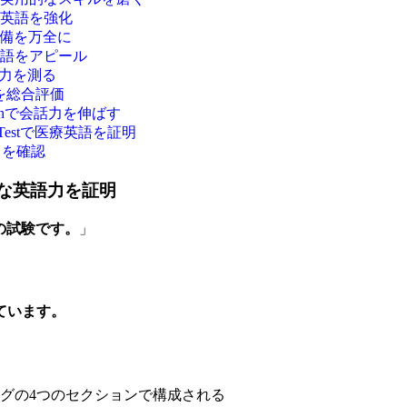
術英語を強化
準備を万全に
英語をアピール
語力を測る
ルを総合評価
ndonで会話力を伸ばす
h Testで医療英語を証明
力を確認
的な英語力を証明
の試験です。
」
ています。
グの4つのセクションで構成される