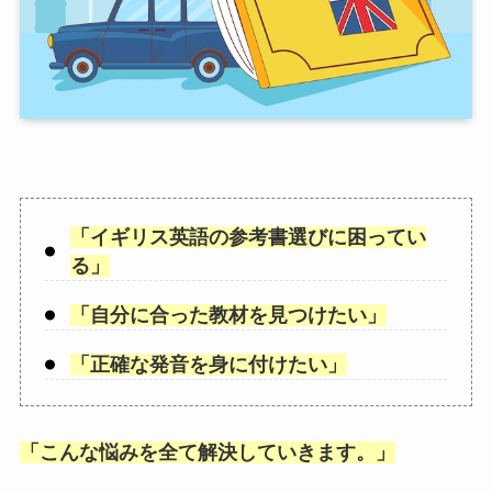
「
イギリス英語の参考書選びに困ってい
る
」
「
自分に合った教材を見つけたい
」
「
正確な発音を身に付けたい
」
「
こんな悩みを全て解決していきます。
」