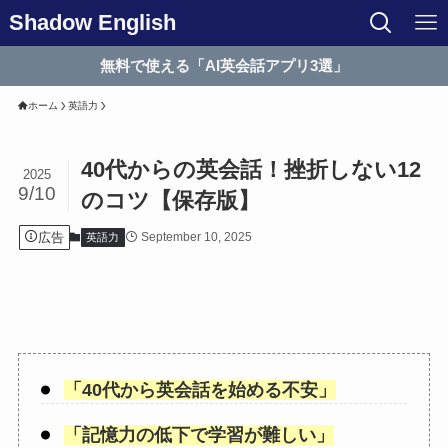
Shadow English
無料で使える「AI英会話アプリ3選」
ホーム
英語力
40代からの英会話！挫折しない12
2025
9/10
のコツ【保存版】
広告
September 10, 2025
英語力
「
40代から英会話を始める不安
」
「
記憶力の低下で学習が難しい
」