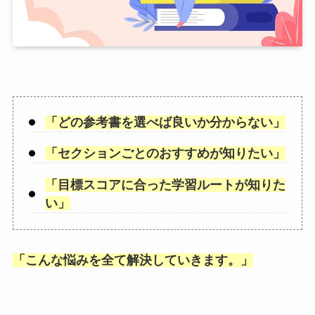
「
どの参考書を選べば良いか分からない
」
「
セクションごとのおすすめが知りたい
」
「
目標スコアに合った学習ルートが知りた
い
」
「
こんな悩みを全て解決していきます。
」