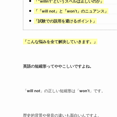
「
“willn’t”というスペルは正しいのか
」
「
「will not
」と「
won’t
」のニュアンス」
「
試験での誤用を避けるポイント
」
「
こんな悩みを全て解決していきます。
」
英語の短縮形ってややこしいですよね。
「
will not
」の正しい短縮形は「
won’t
」です。
歴史的背景や発音の違いも面白いんですよ。