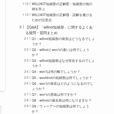
WILLNOT短縮形の正解⑫：短縮形の他の
例を学ぶ
WILLNOT短縮形の正解⑬：誤解を避ける
ための注意点
【Q&A】「willnot短縮形」に関するよくあ
る疑問・質問まとめ
Q1：willnot短縮形の発音はどうなるでしょ
うか？
Q2：willnotとwon’tの違いは何でしょう
か？
Q3：willnot短縮形はなぜ存在するのでしょ
うか？
Q4：won’tは何の略でしょうか？
Q5：wouldnotの短縮形は何でしょうか？
Q6：won’tの発音はどのようになるのでし
ょうか？
Q7：won’tの意味は何ですか？
Q8：willnotの過去形は何になりますか？
Q9：ウィーアーの短縮形は何でしょう
か？