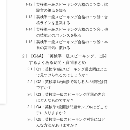
英検準一級スピーキング合格のコツ⑫：試
験官の視点を知る
英検準一級スピーキング合格のコツ⑬：合
格ラインを意識する
英検準一級スピーキング合格のコツ⑭：他
の技能とのバランスを取る
英検準一級スピーキング合格のコツ⑮：本
番の雰囲気に慣れる
【Q&A】「英検準一級スピーキング」に関
するよくある疑問・質問まとめ
Q1：英検準1級スピーキング過去問はどこ
で見つけられるのでしょうか？
Q2：英検準1級面接で落ちる人の特徴は何
ですか？
Q3：英検準一級スピーキング問題の内容
はどんなものですか？
Q4：英検準1級面接問題サンプルはどこで
手に入りますか？
Q5：英検準一級スピーキング対策にはど
んな方法がありますか？