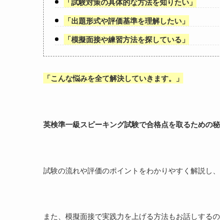
「
試験対策の具体的な方法を知りたい
」
「
出題形式や評価基準を理解したい
」
「
模擬面接や練習方法を探している
」
「
こんな悩みを全て解決していきます。
」
英検準一級スピーキング試験で合格点を取るための秘
試験の流れや評価のポイントをわかりやすく解説し、
また、模擬面接で実践力を上げる方法もお話しする